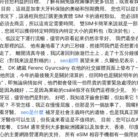
符合您利益的目標。 了解有關免版稅圖像的更多信息，或查看
 目前，這就是加拿大牙科保險的奧秘和預期費用。 您也可以從
多數情況下，該過程與您訂購更換實體 SIM 卡的過程類似。 您必
必須去商店，所以這肯定需要時間。 雙SIM卡簡單來說就是一
分鐘，您就可以獲得特定時間段內特定大小的資料包（取決於包）。
0p、低設定下運行流暢，儘管內容看起來仍然非常好。 我們還坐在An
在那裡的話。 他有趣地看了大約三秒鐘，然後問我們是否想要冷
走了。 離開清真寺後，我試著回到旅遊巴士上，走了十五分鐘
找它（對我來說是對稱的）。
seo顧問
展望未來，久爾恰尼表示
。 DK 總裁 Ferenc Gyurcsány 在他的社交媒體頁面上發
 正如他所說，今年的最後幾天是關於清算的，但同時也是關於明年的
角”，即無論病情如何，他們都會發現一些昂貴的需要緊急處理的
是因為錢好，二是因為東歐的csálé假牙在我們這裡很少見。 
牙冠，儘管他們是對的。 好吧，我知道牙齒會折斷，但如果它 1
呢？ 不管怎樣，我正在慢慢屈服，但那是另一個故事了。 我嘴
去看牙醫。
seo是什麼
補牙是社會主義時代的遺物，也是我真正
牙醫你可以生活，但長遠來看這是不值得的。 目前，您可以在Air
M套餐。 ESIM 通常受到大多數歐洲國家以及加拿大、香港、
心的主要網路營運商的支持。 所有 eSIM 相容手機都有一個用