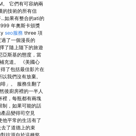
IM。 它們有可容納兩
驚嘆的技術的所有信
.如果有整合的ati的
999 年奧斯卡頒獎
ty
seo服務
three 項
度過了一個漫長的
擇了隨上隨下的旅遊
德尼亞斯基的態度，當
補充道。 《美國心
獲得了包括最佳影片在
所以我們沒有放棄。
啡」。 服務生翻了
然後廚房裡的一半人
杯裡，每瓶都有兩塊
限制，如果可能的話
的產品變得司空見
使他平常的生活有了
失去了道德上的束
的對抗源自於這種慾