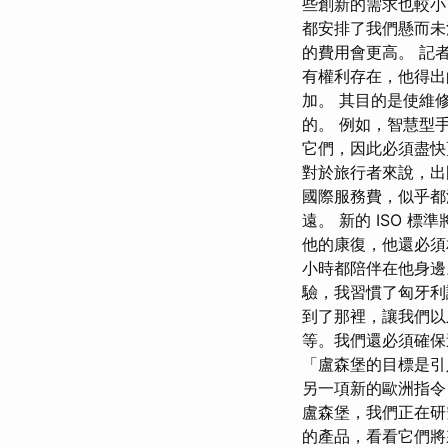
些創新的需求也較小
都安排了我們懸而未
的費用會更高。 記者 M
有權利存在，他得出
加。 其目的是使維
的。 例如，智慧型
它們，因此必須盡快
對於旅行者來說，出
國際服務費，似乎
遠。 新的 ISO 
他的康復，他還必須相
小時都陪伴在他身邊。
驗，我習慣了匈牙利
到了那裡，讓我們以
等。我們還必須確保
「盧森堡的目標是引
另一項新的歐洲指令
盧森堡，我們正在研
的產品，看看它們將來