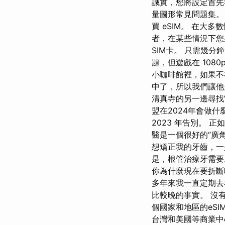
誠實，您將設定首先
量圖形常見問題集。
買 eSIM。 在大
者，在某些情況下您
SIM卡。 只需幾
題，但遊戲在 108
小咖啡館裡，如果不
中了，所以我們讓他
清真寺的另一邊尋
盟在2024年會做什麼
2023 年告別。
醫是一個很好的“廣
想矯正我的牙齒，一
是，根管治療牙需要
你為什麼現在要折斷
多年來我一直定期
比較晚的事實。 沒有
個國家和地區的eSI
台灣和美國等商業中