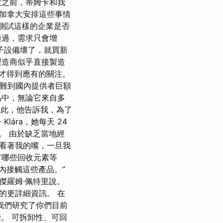
大之前，蒂姆卡和我
加拿大安排這些事情
他想測試這樣的企業是否
通過，需求只會增
子設備壞了，就買新
製造商似乎直接製造
在才得到應有的關注。
困難到國內提供者巨額
品中，無論它來自多
便如此，他告訴我，為了
ára，她每天 24
量。 由於缺乏當地經
看著我的嘴，一旦我
有哪些回收元素等
 年內接觸這些產品。”
傑羅姆·佩特里說。
的更詳細資訊。 在
我們研究了你們目前
授。 可拆卸性、可回