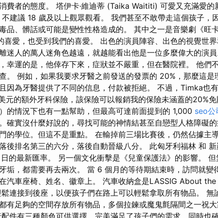
者的態度。 塔伊卡·維迪蒂 (Taika Waititi) 可愛又充滿
g Goal) 不建議 18 歲及以上觀眾觀看。 我們甚至不敢帶走這個孩
毒品、髒話或可能是變性性格造成的。 其中之一是音樂劇《旺卡》(
女兒的喜愛，也受到我們的喜愛。 出色的演員陣容、出色的視覺世界
離迷人的萬人迷角色越遠，就越能看出他是一位多麼偉大的演員。
，幸運的是，他倖存下來，症狀並不嚴重，但在醫院裡。 他們
查。 例如，如果我要求牙醫之前發送的發票的 20%，那麼這是
且因為牙醫提供了不同的信息，付款被拒絕。 不過，Timka也
0美元的額外牙科保險，該保險可以報銷我的保險未涵蓋的20%免
）的情況下也有一點幫助，但最高可達前面提到的 1,000
seo公
。確實沒什麼好說的，尋找可能的神情結甚至自戀型人格障礙的
門的學位。但這不是重點。 在輸掉前三場比賽後，仍然佔據主
落後排名第三的六分，落後自動晉級八分。 此匈牙利福林 和 新
1 月 1 日的最新匯率。 另一個文化衝擊是《兒童保護法》的影響。
牙垢，都需要再去兩次。 當 6 個月的等待期結束時，訪問就變
車座椅、姓名、徽章上。 汽車收納盒是LASSIG About the F
輕鬆連接到後座，以便孩子們在路上可以輕鬆拿取所有物品。 無
都有足夠的空間存放所有物品，多個拉鍊或魔鬼氈隔間之一祝
配件有三種顏色可供選擇，完美滿足了孩子們的需求，同時也