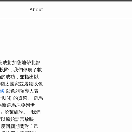
About
完成對加薩地帶北部
隊投降，我們俘虜了數
動的成功，並指出以
占領猶太國家並屠殺以色
服務
以色列領導人表
UN) 的貨幣。 羅馬
符號為新羅馬尼亞列伊
」哈萊維說。 “我們
裡以原始語言放映
年度回顧期間對自己