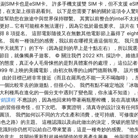
SIM卡也是eSIM卡。 許多手機支援雙 SIM 卡，但不支援 eS
的空間，在支架上很容易看到。 以下是您需要了解的關於這項令人
幫助您在旅途中與世界保持聯繫。 其實以前整合的intel不太好..
n更好... 它有可能根本無法運行，因為它低於最低要求。 該片在 1
 8 項提名。 這部電影隨後又在無數其他電影節上贏得了 eigh
項提名。 我有一種強烈的感覺，我以前在哪裡見過這個坦克。 我只
半天就黑了）的下午（因為提到的早上是十點左右），所以我選
目，就像獨鼻子遊客。 © 關注我們 2022 Kft. 採訪中、維
的態度，真正令人毛骨悚然的是對具體案件的處理，」這位記者
1999 年上映的美國電影，由初次執導的山姆門德斯執導。 該片
獎。 由於目標已經非常接近（而且在羅馬也不能一天不喝咖啡），
一個比較常去的旅遊點，但很小心。 我們有點不確定地說「冰咖
大利種馬在進化的一個分支中遇到了變色龍，你永遠不知道），
行銷課程
不應該的，因為他回來時帶著兩瓶壓榨機，裝在高玻璃
地的習俗很奇怪，但下次吧。 事實證明，清真寺的設計沒有任何
圓頂。 我們如何以不同的方式生產和消費，使可持續、可修復
綠色之路》的主題。 這種認識以及由此做出的決定，突破的慾望
“意識到你仍然可以給自己帶來驚喜，這是一種奇妙的感覺。 ”他
的意志，並開始重新對超越他閾值的世界產生興趣。 他與環境