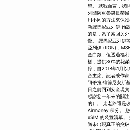
望。 就我而言，我
列國防軍參謀長赫爾
用不同的方法來保護
新羅馬尼亞列伊 預設
的是，為了索回另外
慢。 羅馬尼亞列伊等於 
亞列伊 (RON)，M
金白銀，但透過福利
樣，提供80%的報
錄，自2018年1月
合主席、記者兼作家
阿蒂拉·維德尼安斯
日之前回到安全現實
感謝您一年來的關注
的）。 走老路還是改
Airmoney 積
eSIM 的裝置清
尚未出現真正的突破