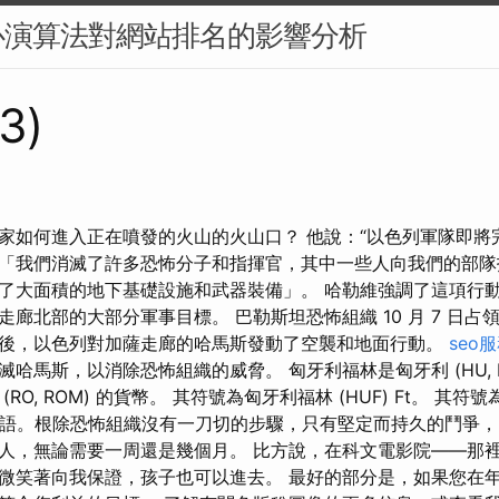
心演算法對網站排名的影響分析
73)
家如何進入正在噴發的火山的火山口？ 他說：“以色列軍隊即將
” 「我們消滅了許多恐怖分子和指揮官，其中一些人向我們的部
了大面積的地下基礎設施和武器裝備」。 哈勒維強調了這項行
廊北部的大部分軍事目標。 巴勒斯坦恐怖組織 10 月 7 日
後，以色列對加薩走廊的哈馬斯發動了空襲和地面行動。
seo
哈馬斯，以消除恐怖組織的威脅。 匈牙利福林是匈牙利 (HU, H
RO, ROM) 的貨幣。 其符號為匈牙利福林 (HUF) Ft。 其
沒有咒語。根除恐怖組織沒有一刀切的步驟，只有堅定而持久的鬥爭，
人，無論需要一周還是幾個月。 比方說，在科文電影院——那
微笑著向我保證，孩子也可以進去。 最好的部分是，如果您在