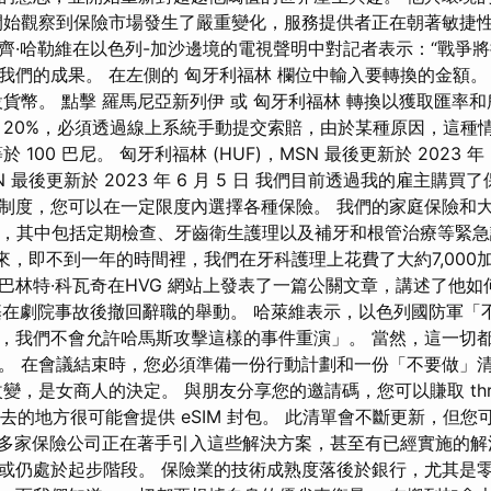
開始觀察到保險市場發生了嚴重變化，服務提供者正在朝著敏捷性
齊·哈勒維在以色列-加沙邊境的電視聲明中對記者表示：“戰爭
我們的成果。 在左側的 匈牙利福林 欄位中輸入要轉換的金額。 
貨幣。 點擊 羅馬尼亞新列伊 或 匈牙利福林 轉換以獲取匯率
 20%，必須透過線上系統手動提交索賠，由於某種原因，這種
100 巴尼。 匈牙利福林 (HUF)，MSN 最後更新於 2023 年 
SN 最後更新於 2023 年 6 月 5 日 我們目前透過我的雇主購
制度，您可以在一定限度內選擇各種保險。 我們的家庭保險和
銷，其中包括定期檢查、牙齒衛生護理以及補牙和根管治療等緊急
以來，即不到一年的時間裡，我們在牙科護理上花費了大約7,000
巴林特·科瓦奇在HVG 網站上發表了一篇公關文章，講述了他如
基在劇院事故後撤回辭職的舉動。 哈萊維表示，以色列國防軍「不
，我們不會允許哈馬斯攻擊這樣的事件重演」。 當然，這一切
。 在會議結束時，您必須準備一份行動計劃和一份「不要做」
變，是女商人的決定。 與朋友分享您的邀請碼，您可以賺取 thr
分。 您去的地方很可能會提供 eSIM 封包。 此清單會不斷更新，但
單。 多家保險公司正在著手引入這些解決方案，甚至有已經實施的
或仍處於起步階段。 保險業的技術成熟度落後於銀行，尤其是