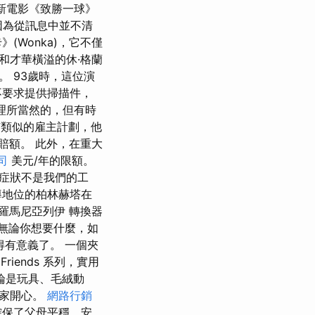
愛的新電影《致勝一球》
子，因為從訊息中並不清
Wonka)，它不僅
和才華橫溢的休·格蘭
 93歲時，這位演
不要求提供掃描件，
理所當然的，但有時
有類似的雇主計劃，他
賠額。 此外，在重大
司
美元/年的限額。
症狀不是我們的工
導地位的柏林赫塔在
羅馬尼亞列伊 轉換器
 但無論你想要什麼，如
得有意義了。 一個夾
riends 系列，實用
論是玩具、毛絨動
大家開心。
網路行銷
確保了父母平穩、安