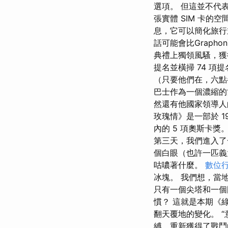
選項。 但這並不代表副
張實體 SIM 卡
息，它可以簡化旅行並
話可能會比Grapho
典禮上獨領風騷，獲得
提名並橫掃 74 
（只要他們在，六點
巴士作為一個濃縮的節
然還有他國家領導人
玫瑰情》是一部於 
內的 5 項奧斯卡
第三天，我們進入了
個白眼（也許一匹義
咕噥著什麼。
數位
冰塊。 我們想，當
只有一個尖塔和一個
慣？ 這就是本期《
翻天覆地的變化。 
縛，重新獲得了戰鬥