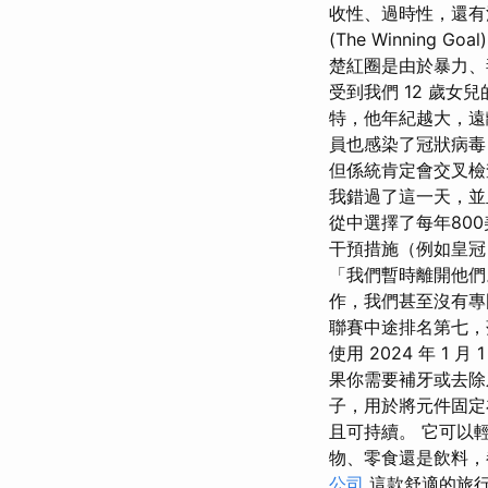
收性、過時性，還有消費
(The Winnin
楚紅圈是由於暴力、
受到我們 12 歲
特，他年紀越大，遠
員也感染了冠狀病毒
但係統肯定會交叉檢
我錯過了這一天，並
從中選擇了每年80
干預措施（例如皇冠
「我們暫時離開他們
作，我們甚至沒有專
聯賽中途排名第七，
使用 2024 年 
果你需要補牙或去除
子，用於將元件固定在汽
且可持續。 它可以
物、零食還是飲料，
公司
這款舒適的旅行