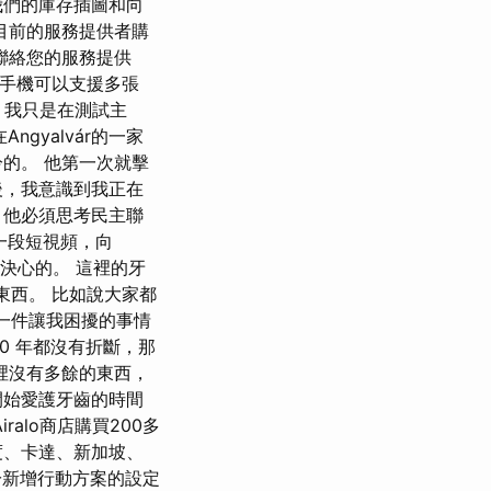
我們的庫存插圖和向
目前的服務提供者購
須聯絡您的服務提供
部手機可以支援多張
 我只是在測試主
gyalvár的一家
的。 他第一次就擊
後，我意識到我正在
，他必須思考民主聯
布了一段短視頻，向
決心的。 這裡的牙
東西。 比如說大家都
另一件讓我困擾的事情
0 年都沒有折斷，那
裡沒有多餘的東西，
開始愛護牙齒的時間
alo商店購買200多
印度、卡達、新加坡、
於新增行動方案的設定