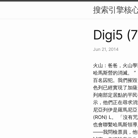
搜索引擎核
Digi5 (
Jun 21, 2014
火山：爸爸，火山學
哈馬斯營的消滅。 
百名囚犯。我們摧毀
色列已經實現了加薩走
列南部定居點的平民
示，他們正在尋求消滅
尼亞列伊是羅馬尼亞 (
(RON) L。 「
也會聯繫哈馬斯領導
——我問檢票員，他