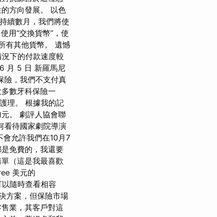
的方向發展。 以色
將持續數月，我們將使
使用“交換貨幣”，使
和所有其他貨幣。 遺憾
情況下的付款速度較
6 月 5 日 新羅馬尼
買了保險，我們不支付真
大多數牙科保險一
護理。 根據我的記
加元。 劇評人協會聯
何看待國家劇院導演
會允許我們在10月7
都是免費的，我還要
清單（這是我最喜歡
ee 美元的
您可以隨時查看相容
解決方案，但保險市場
零售業，其客戶對這