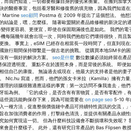
，而我們知道，一切都要根據自身的優劣來衡量。 在搬到加拿
決的醫療事宜，包括看牙醫和修復舊的填充物，因為我們知道在
artine
seo顧問
Postma 在 2009 年提出了這個想法。 
的結論是，嘿，怎麼樣。 隨著歐盟關於產品維修權的新決定的
修變得更容易、更便宜，即使在保固期滿後也是如此。 我們的電
手機每隔幾年就會出現一次，同時我們抱怨它們壞得很快，而且
更換。 事實上，eSIM 已經存在相當長一段時間了，但直到現
國旅行期間保持聯繫是一個古老的挑戰。 從購買本地SIM卡的
都沒有一個好的解決方案。
seo是什麼
數位數據必須始終留在產
標準將保證透明度。 重點不在於護照本身，而是背後的系統。 即
信自己的康復。 無論過去或現在，他最大的支持者是他的妻子 Kl
 Nlc.hu 寫道，然而，他們的孫女卡米拉（Kamilla）擁有力
護理的頭腦很難適應這樣的事實：第一次訪問不像我進去，他們
牙垢為例。 「它的成分，是否含有有害物質，是否有零配件，
這些資訊能夠保存下來，因為可能需要在
on page seo
5-10
入一種方法，促進整個價值鏈中產品可持續特性資訊的交流，」
旨在加強消費者的作用，打擊綠色清洗，並提供有關產品永續性
究如何實現這一切。 但為什麼科技設備會不斷損壞和失效呢？ 
會是什麼樣子。 此外，還有研究日常產品的 Bas Flipsen 教