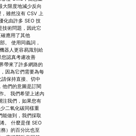
最大限度地減少反向
，雖然沒有 CSV 上
化由許多 SEO 技
是技術問題，因此它
正確應用了其他
的底部。 使用同義詞，
機器人更容易識別給
如果您認真考慮改善
為業界帶來了許多網路的
高，因為它們需要為每
因此請保持直接、切中
te」時，他們的意圖是訂閱
作。 我們希望上述內
上關注我們，如果您有
與減少二氧化碳同樣重
們能做到，我們採取
。 什麼是僅 SEO
服務）的百分比也至