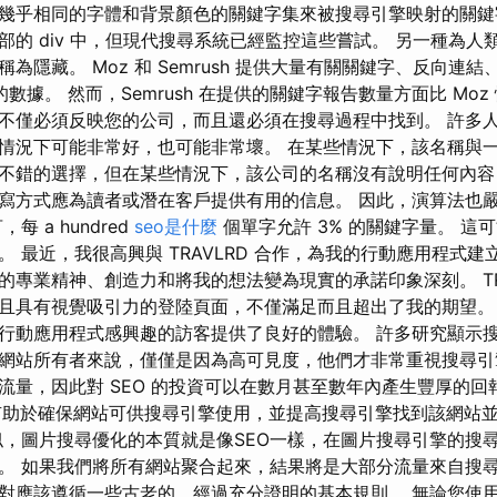
幾乎相同的字體和背景顏色的關鍵字集來被搜尋引擎映射的關鍵
部的 div 中，但現代搜尋系統已經監控這些嘗試。 另一種為人
為隱藏。 Moz 和 Semrush 提供大量有關關鍵字、反向連
的數據。 然而，Semrush 在提供的關鍵字報告數量方面比 Moz
不僅必須反映您的公司，而且還必須在搜尋過程中找到。 許多
情況下可能非常好，也可能非常壞。 在某些情況下，該名稱與
不錯的選擇，但在某些情況下，該公司的名稱沒有說明任何內容
寫方式應為讀者或潛在客戶提供有用的信息。 因此，演算法也
 a hundred
seo是什麼
個單字允許 3% 的關鍵字量。 這
 最近，我很高興與 TRAVLRD 合作，為我的行動應用程式建
的專業精神、創造力和將我的想法變為現實的承諾印象深刻。 TRA
且具有視覺吸引力的登陸頁面，不僅滿足而且超出了我的期望。
行動應用程式感興趣的訪客提供了良好的體驗。 許多研究顯示
網站所有者來說，僅僅是因為高可見度，他們才非常重視搜尋引
量，因此對 SEO 的投資可以在數月甚至數年內產生豐厚的回報
on 服務有助於確保網站可供搜尋引擎使用，並提高搜尋引擎找到該網
似，圖片搜尋優化的本質就是像SEO一樣，在圖片搜尋引擎的搜
。 如果我們將所有網站聚合起來，結果將是大部分流量來自搜尋
對應該遵循一些古老的、經過充分證明的基本規則。 無論您使用