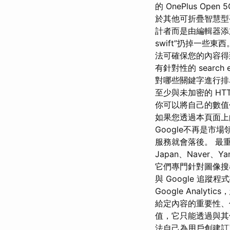
的 OnePlus 
於其他可折疊智慧型
計者而是由編輯器添加的
swift”扔掉一些
法可確保您的內容得
有針對性的 search
對哪些關鍵字進行排名
至少與未加密的 HT
你可以將自己的數值
如果您透過本頁面上的連結
Google不再是
服務就會落後。 最
Japan、Naver、
它們專門針對圖像搜尋
與 Google 追蹤程
Google Analy
給定內容的重要性、
值，它只能透過與其
法自己為用戶創建訂