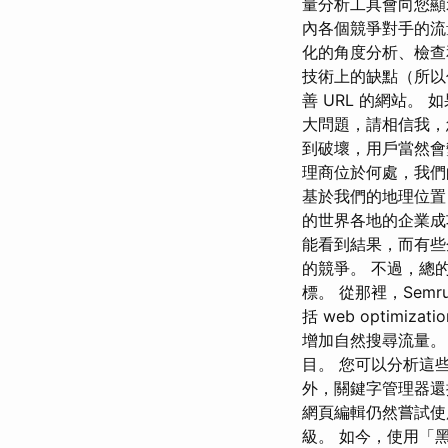
量分析工具會向您顯
內各個競爭對手的流
化的角度分析、檢查
技術上的缺點（所以你仍然
善 URL 的網站。
大問題，請相信我，
到破壞，用戶當然會
理商位於何處，我們的本地
基於我們的地理位置
的世界各地的企業成
能看到結果，而有些
的競爭。 不過，總
標。 從那裡，Semrus
括 web optim
增加自然搜尋流量。
目。 您可以分析這
外，關鍵字管理器還
網頁編輯仍然嘗試使
級。 如今，使用「