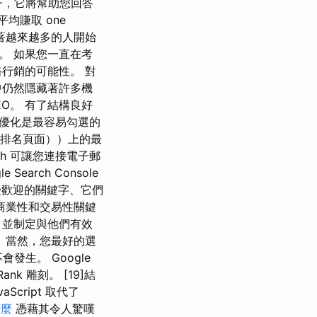
子，它將幫助您回答
平均賺取 one
，隨著越來越多的人開始
。 如果您一直在考
行銷的可能性。 對
中仍然隱藏著許多機
EO。 有了結構良好
優化是最容易勾選的
擎排名頁面））上的最
h 可讓您連接電子郵
rch Console
最受歡迎的關鍵字、它們
商業性和交易性關鍵
，並制定與他們有效
 當然，您最好的選
生。 Google
nk 雕刻。 [19]結
Script 取代了
什麼
憑藉其令人驚嘆