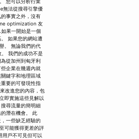
。 您可以分析行業
le無法從搜尋引擎優
氣的事實之外，沒有
timization 友
..如果一開始是一個
高。 如果您的網站遭
譽。 無論我們的代
樣有效。 我們的成功不是
們為從加州到匈牙利
有些企業在幾週內就
該關鍵字和地理區域
最重要的可發現性指
n 想法來改進您的內容，包
您可以立即實施這些見解以
月搜尋流量的簡明細
的潛在機會。 此
天，一些缺乏經驗的
至可能獲得更差的評
用用戶不可見但可以