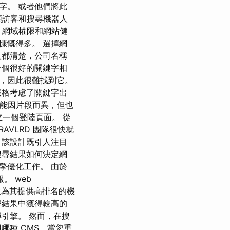
字。 或者他們將此
類訪客和搜尋機器人
結、網域權限和網站健
 慷慨得多。 選擇網
人都清楚，公司名稱
一個很好的關鍵字相
，因此很難找到它。
嚴格考慮了關鍵字出
可能因片段而異，但也
立一個登陸頁面。 從
VLRD 團隊很快就
 該設計既引人注目
搜尋結果如何決定網
擎優化工作。 由於
。 web
站並為其提供高排名的機
尋結果中獲得較高的
引擎。 然而，在搜
哪種 CMS，當您重