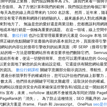
範例中的線上業務，我們假設轉換率為 2%。 讓我們來看一個例
ation 是否值得。 為了方便計算和我們的範例，我們假設您的每個訂單
，並且每天為您的線上商店帶來約 1,000 名訪客。 然而，近年來
些沒有電子商務和網路行銷經驗的人，越來越多的人對此感興趣
來對地方了。 無論是您的愛好還是商業活動，您都應該利用網路
地或本地行銷是一個極為重要的議題。 在這一領域，線上空間
利市場。
數位行銷
也許位置管理最重要的元素是 Google 本地 S
擇正確的焦點關鍵字並遵循內容的基本規則之外，頁面搜尋引擎
們網站的內容位於搜尋引擎收到的結果頁面（即 SERP（搜尋引
結的唯一方法是聯繫網站所有者並要求他們刪除它們。 Semrus
所有者，使這一切變得簡單。 您也可以選擇連結您的 Google Sea
s 帳戶，以更全面地了解您的反向連結設定檔。 它還提供有關您網站
圖的資訊。
數位行銷課程
關鍵字意圖部分顯示資訊性、導航性、
，透過分析競爭對手的權威得分，您可以評估他們的線上影響力
分數太高，他們排名的關鍵字可能太難處理，這取決於你的權威。
的網站以僅提供安全內容來確保這些警告和/或阻止從一開始就不會發
utts 宣布，未來，nofollow 連結將不會被視為等同於消除 PageRa
了PageRank的「消失」。 為了防止這種情況，SEO 用亂序的 Java
代解決方案是 iframe、Flash 和 Javascript。 OnePlus
seo是