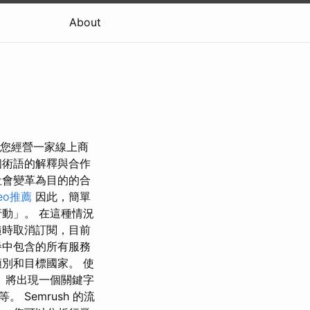
About
如果您經營一家線上商
個術語的解釋與合作
社會變革為目的的合
eo推薦
因此，簡單
動」。 在這種情況
隨時取消訂閱，目前
餐中包含的所有服務
別和目標國家。 使
合。 將出現一個關鍵字
Semrush 的流