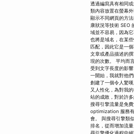
透過編寫具有相同或
類內容放置在螢幕外
顯示不同網頁的方法稱
康狀況等技術 SEO 
域並不容易，因為它
也將是域名，在某些
匹配，因此它是一個
文章或產品描述的撰
現的次數。 平均而言，每
受到文字長度的影響。
一開始，我就對他們
創建了一個令人驚嘆
又人性化，為對我的
站的成敗，對於許多
搜尋引擎流量是免費流
optimizati
會。 與搜尋引擎類
排名，從而增加流量
尋引擎優化過程中絕