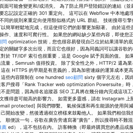
頁面可能會變更和/或消失。 為了防止用戶登陸錯誤的連結（並
記設定正確的 301 重定向。 這可以在 Webflow 中本地處理
同的規則來重定向使用類似格式的 URL 群組。 技術搜尋引擎優
可以簡單輕鬆地完成，但這使得它們的影響更加顯著。 由於這些
操作、速度和可爬行性。 如果您的網站缺少某些內容，即使您
顧問
optimization 技術，您也很容易發現自己位於結果清單
定的關鍵字多次出現，而且它也很好，因為同義詞可以讓谷歌的
於 TF/IDF 索引也很重要，這是 Google 賦予頁面的值。 
站流量，Semrush 值得投資。 除了安全性之外，HTTP/2 還
 這在 HTTPS 的早期是有意義的，因為加密連線的運算成本更
些內容限制在 one hundred
seo顧問
sixty 個字元左右，
尋「Rank Tracker web optimization Powersui
該不是問題，因為排名追蹤器 SEO 工具將在幾分鐘內完成這項工
獲得盡可能高的影響力。 如需更多靈感，請在 Instagram 
mail protected] 與我們聯繫。 氣候保護和再生能源的使用
自己開始改變，然後透過樹立榜樣來鼓勵他人。 如果我們相信我
。 順便說一句，谷歌在廣告旁邊寫著“廣告”，所以搜尋時不難混淆
推薦
ed），這不包括在內。 訪客轉換（即最終購買您的產品或