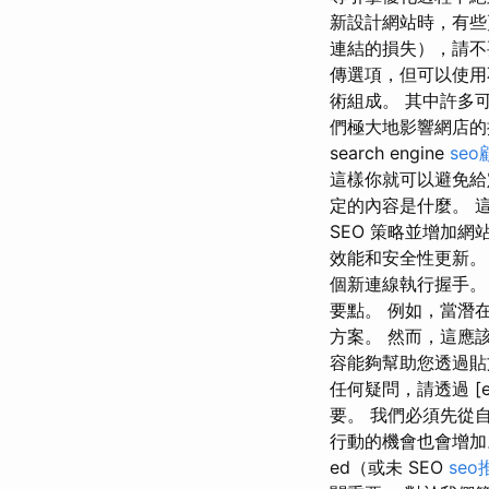
新設計網站時，有些
連結的損失），請不要忘
傳選項，但可以使用不
術組成。 其中許多
們極大地影響網店的
search engine
seo
這樣你就可以避免給
定的內容是什麼。 這對
SEO 策略並增加網
效能和安全性更新。
個新連線執行握手。 這
要點。 例如，當潛在客戶搜
方案。 然而，這應
容能夠幫助您透過貼文
任何疑問，請透過 [e
要。 我們必須先從
行動的機會也會增加
ed（或未 SEO
seo