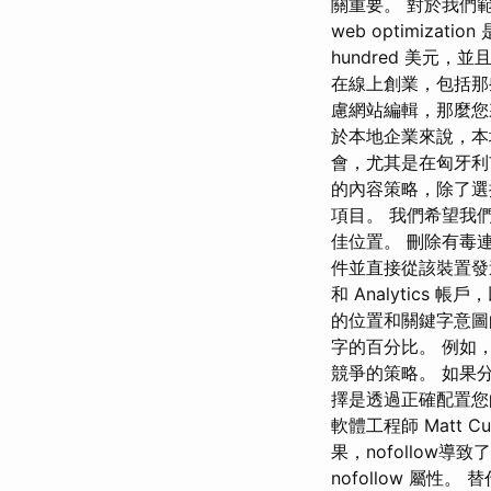
關重要。 對於我們
web optimiz
hundred 美元
在線上創業，包括那
慮網站編輯，那麼您
於本地企業來說，本
會，尤其是在匈牙
的內容策略，除了選
項目。 我們希望我
佳位置。 刪除有毒連
件並直接從該裝置發送給
和 Analytic
的位置和關鍵字意
字的百分比。 例如
競爭的策略。 如果
擇是透過正確配置您
軟體工程師 Matt C
果，nofollow導致
nofollow 屬性。 替