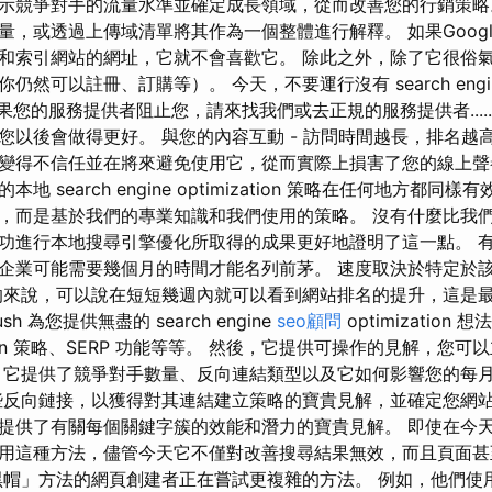
示競爭對手的流量水準並確定成長領域，從而改善您的行銷策略
量，或透過上傳域清單將其作為一個整體進行解釋。 如果Goog
和索引網站的網址，它就不會喜歡它。 除此之外，除了它很俗
可以註冊、訂購等）。 今天，不要運行沒有 search engine op
 如果您的服務提供者阻止您，請來找我們或去正規的服務提供者....
您以後會做得更好。 與您的內容互動 - 訪問時間越長，排名越
變得不信任並在將來避免使用它，從而實際上損害了您的線上聲
 search engine optimization 策略在任何地方都同
，而是基於我們的專業知識和我們使用的策略。 沒有什麼比我
功進行本地搜尋引擎優化所取得的成果更好地證明了這一點。 
企業可能需要幾個月的時間才能名列前茅。 速度取決於特定於
的來說，可以說在短短幾週內就可以看到網站排名的提升，這是
h 為您提供無盡的 search engine
seo顧問
optimizatio
ization 策略、SERP 功能等等。 然後，它提供可操作的見解，
 它提供了競爭對手數量、反向連結類型以及它如何影響您的每
些反向鏈接，以獲得對其連結建立策略的寶貴見解，並確定您網站
提供了有關每個關鍵字簇的效能和潛力的寶貴見解。 即使在今
用這種方法，儘管今天它不僅對改善搜尋結果無效，而且頁面甚
黑帽」方法的網頁創建者正在嘗試更複雜的方法。 例如，他們使