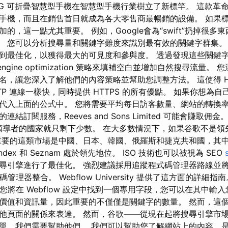
Open 5G 可折疊智慧型手機在智慧型手機行業樹立了新標竿。 這款
手機，而且在銷售首日就成為各大零售商最暢銷的設備。 如果
，這一點尤其重要。 例如，Google會為“swift”扔掉很多東西，
東西。 您可以分析搜尋量和關鍵字難度來識別最有效的關鍵字群集
到最佳化，以獲得最大的可見度和參與度。 透過發現這些關鍵
 engine optimization 策略來填補空白並增加自然搜尋流量
，讓您深入了解他們的內容策略並幫助您調整方法。 這使得 HT
TP 連線一樣快，同時提供 HTTPS 的所有優點。 如果你想為自
代入上面的公式中。 您將需要平均每日訪客數量、網站的轉換
訂閱服務，Reeves and Sons Limited 可能會賺取佣金。
市場領導者的國家就只剩下少數。 在大多數情況下，如果谷歌不是
重要的這類市場是中國、日本、韓國、俄羅斯和捷克共和國，其
Yandex 和 Seznam 處於領先地位。 ISO 技術也可以被視為 SEO
引擎進行了最佳化。 強烈建議採用追蹤程式碼管理器路線並將 Googl
式碼管理器整合。 Webflow University 提供了這方面的詳細
tics，您將在 Webflow 設定中找到一個專用字段，您可以在其中輸入
價值和資訊量，因此重要的不僅僅是關鍵字的數量。 然而，這
他頁面的關係來表達。 然而，谷歌——從現在起將搜尋引擎市
單，我們需要幫助他們。 我們可以幫助您了解網站上的內容、