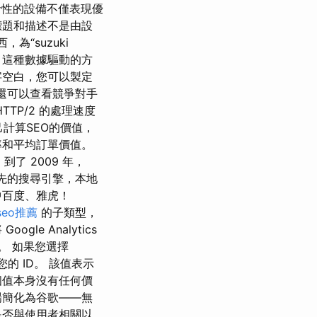
革命性的設備不僅表現優
標題和描述不是由設
為“suzuki
。 這種數據驅動的方
字空白，您可以製定
。 您還可以查看競爭對手
TP/2 的處理速度
己計算SEO的價值，
率和平均訂單價值。
 到了 2009 年，
領先的搜尋引擎，本地
中百度、雅虎！
seo推薦
的子類型，
e Analytics
指南。 如果您選擇
您的 ID。 該值表示
個值本身沒有任何價
場簡化為谷歌——無
是否與使用者相關以