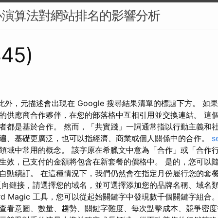
心演算法對網站排名的影響分析
445)
？ 此外，元描述會出現在 Google 搜尋結果清單的標題下方。 
的供應商合作夥伴，在您的部落格中互相引用並交換連結。 這
者都是基於合作。 然而，「共實踐」一詞通常指以行動主義和
遍、基礎更廣泛，也可以指經濟、商業或個人關係中的合作。
s
領域中常用的概念。 該字原在希臘文中意為「合作」或「合作行
生效，已支付的金額將包含在新套餐的價格中。 是的，您可以
自動續訂。 在這種情況下，我們仍然會在指定月份履行您的套
反向鏈接，請選擇您的域名，並可選擇添加您的品牌名稱、域名類
eyword Magic 工具，您可以從起始關鍵字中發現數千個關鍵字組
查看意圖、數量、趨勢、關鍵字難度、每次點擊成本、競爭密度等。 